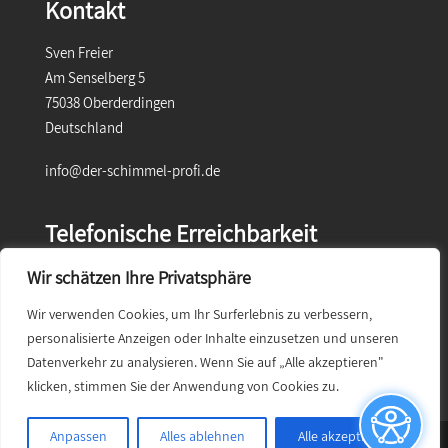
Kontakt
Sven Freier
Am Senselberg 5
75038 Oberderdingen
Deutschland
info@der-schimmel-profi.de
Telefonische Erreichbarkeit
Telefon: 0 72 58 / 9 23 33
Wir schätzen Ihre Privatsphäre
Montag–Freitag: 08:00 bis 17:00 Uhr
Samstag & Sonntag: geschlossen
Wir verwenden Cookies, um Ihr Surferlebnis zu verbessern,
personalisierte Anzeigen oder Inhalte einzusetzen und unseren
Ein Unternehmen der Firma
FREIER BAU
Datenverkehr zu analysieren. Wenn Sie auf „Alle akzeptieren"
klicken, stimmen Sie der Anwendung von Cookies zu.
Anpassen
Alles ablehnen
Alle akzeptieren